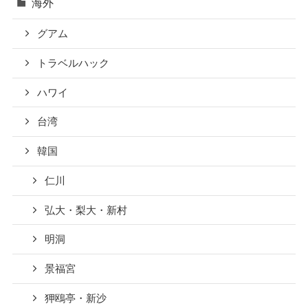
海外
グアム
トラベルハック
ハワイ
台湾
韓国
仁川
弘大・梨大・新村
明洞
景福宮
狎鴎亭・新沙