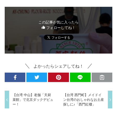
この記事が気に入ったら
フォローしてね！
よかったらシェアしてね！
【台湾 中山】老舗「天厨
【台湾 西門町】メイドイ
菜館」で北京ダックデビュ
ン台湾のおしゃれなお土産
ー！
探しに♪「西門紅樓」