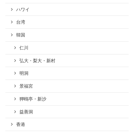
ハワイ
台湾
韓国
仁川
弘大・梨大・新村
明洞
景福宮
狎鴎亭・新沙
益善洞
香港