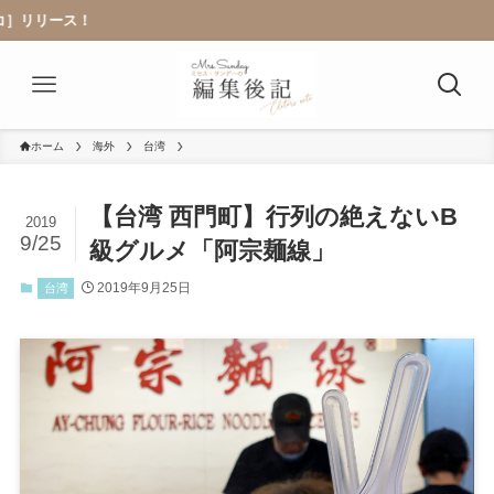
ホーム
海外
台湾
【台湾 西門町】行列の絶えないB
2019
9/25
級グルメ「阿宗麺線」
2019年9月25日
台湾