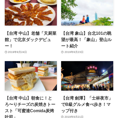
【台湾 中山】老舗「天厨菜
【台湾 象山】台北101の眺
館」で北京ダックデビュ
望が最高！「象山」登山ル
ー！
ート紹介
2019年9月24日
2019年9月23日
【台湾 中山】朝食に！と
【台湾 劍潭】「士林夜市」
ろ〜りチーズの炭焼きトー
でB級グルメ食べ歩き！マ
スト「可蜜達Comida炭烤
ップ付き
吐司」
2019年9月21日